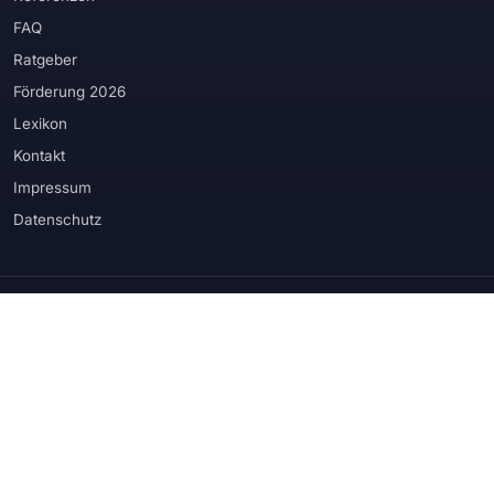
FAQ
Ratgeber
Förderung 2026
Lexikon
Kontakt
Impressum
Datenschutz
WIR VERBAUEN PRODUKTE RENOMMIERTER HERSTELLER
Schüco
Rehau
Veka
Kömmerling
Weru
Internorm
Hörmann
Biffar
Prüm
Velux
Roma
Somfy
u. weitere Produktionspartner