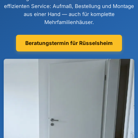
effizienten Service: Aufmaß, Bestellung und Montage
aus einer Hand — auch für komplette
Mehrfamilienhäuser.
Beratungstermin für Rüsselsheim