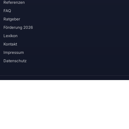
Referenzen
FAQ
Ratgeber
Förderung 2026
Lexikon
Kontakt
Impressum
Datenschutz
WIR VERBAUEN PRODUKTE RENOMMIERTER HERSTELLER
Schüco
Rehau
Veka
Kömmerling
Weru
Internorm
Hörmann
Biffar
Prüm
Velux
Roma
Somfy
u. weitere Produktionspartner