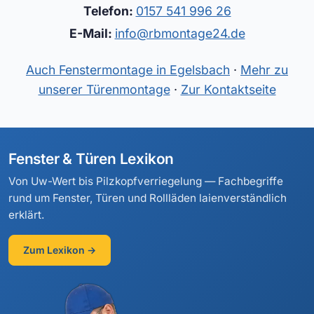
Telefon:
0157 541 996 26
E-Mail:
info@rbmontage24.de
Auch Fenstermontage in Egelsbach
·
Mehr zu
unserer Türenmontage
·
Zur Kontaktseite
Fenster & Türen Lexikon
Von Uw-Wert bis Pilzkopfverriegelung — Fachbegriffe
rund um Fenster, Türen und Rollläden laienverständlich
erklärt.
Zum Lexikon →