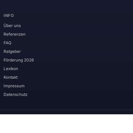
INFO
Über uns
Referenzen
FAQ
Ratgeber
Förderung 2026
Lexikon
Kontakt
Impressum
Datenschutz
WIR VERBAUEN PRODUKTE RENOMMIERTER HERSTELLER
Schüco
Rehau
Veka
Kömmerling
Weru