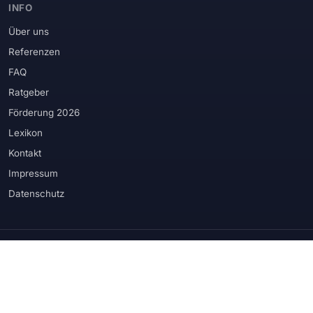
INFO
Über uns
Referenzen
FAQ
Ratgeber
Förderung 2026
Lexikon
Kontakt
Impressum
Datenschutz
WIR VERBAUEN PRODUKTE RENOMMIERTER HERSTELLER
Schüco
Rehau
Veka
Kömmerling
Weru
Internorm
Hörmann
Biffar
Prüm
Velux