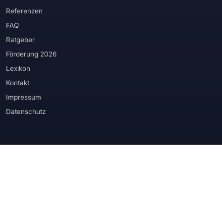
Referenzen
FAQ
Ratgeber
Förderung 2026
Lexikon
Kontakt
Impressum
Datenschutz
WIR VERBAUEN PRODUKTE RENOMMIERTER HERSTELLER
Schüco
Rehau
Veka
Kömmerling
Weru
Internorm
Hörmann
Biffar
Prüm
Velux
Roma
Somfy
u. weitere Produktionspartner