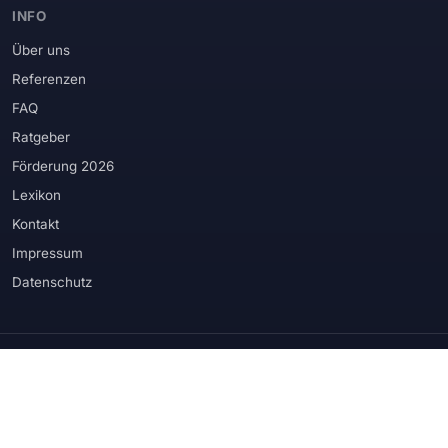
INFO
Über uns
Referenzen
FAQ
Ratgeber
Förderung 2026
Lexikon
Kontakt
Impressum
Datenschutz
WIR VERBAUEN PRODUKTE RENOMMIERTER HERSTELLER
Schüco
Rehau
Veka
Kömmerling
Weru