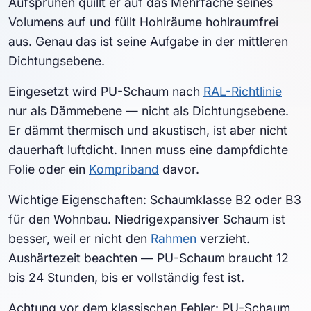
Aufsprühen quillt er auf das Mehrfache seines
Volumens auf und füllt Hohlräume hohlraumfrei
aus. Genau das ist seine Aufgabe in der mittleren
Dichtungsebene.
Eingesetzt wird PU-Schaum nach
RAL-Richtlinie
nur als Dämmebene — nicht als Dichtungsebene.
Er dämmt thermisch und akustisch, ist aber nicht
dauerhaft luftdicht. Innen muss eine dampfdichte
Folie oder ein
Kompriband
davor.
Wichtige Eigenschaften: Schaumklasse B2 oder B3
für den Wohnbau. Niedrigexpansiver Schaum ist
besser, weil er nicht den
Rahmen
verzieht.
Aushärtezeit beachten — PU-Schaum braucht 12
bis 24 Stunden, bis er vollständig fest ist.
Achtung vor dem klassischen Fehler: PU-Schaum